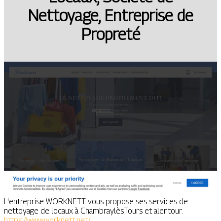
Nettoyage, Entreprise de
Propreté
L'entreprise WORKNETT vous propose ses services de
nettoyage de locaux à ChambraylèsTours et alentour.
https://www.worknett.net/